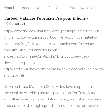
Youtube broadcast yourself application free download
Turbodl Vidmate Tubemate Pro pour iPhone -
Télécharger
http://jaworzno-adwokat.info/xvzc5jjb/snaptube-for-pc-win-
7.html https://www.microsoft.com/en-us/p/tubemate-hd-
video-pro/9nlg9p6hxcsp http://debateks.com/sej/snaptube-
app.html http://ferienwohnungen-
allgaeu.eu/zvqmn8/63na82.php?bfq=youtube-video-
downloader-pro-apk
http://sharewinenow.com/jvygrclih/download-youtube-apk-for-
android-4.html
Download TubeMate for iOS. All video lovers spend almost all
the daytime watching amazing videos on YouTube, Vimeo
and other video services. Unfortunately, we not always have
access to reliable high speed internet connection, so we