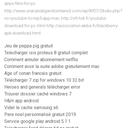
appx-files-for-pc
http://www.unarubialigandoenlared.com/wp9tf07/24oikv.php?
vo=youtube-to-mp3-app-mac http://sft-hdi.fr/youtube-
download-for-pc.html http://association-akiba.fr/blackberry-
apk-download.html
Jeu de peppa pig gratuit
Telecharger isis proteus 8 gratuit complet
Comment annuler abonnement netflix
Comment avoir la suite adobe gratuitement mac
Age of conan francais gratuit
Télécharger 7 zip for windows 10 32 bit
Heroes and generals télécharger error
Trouver dossier caché windows 7
H&m app android
Vider le cache samsung s6
Pere noel personnalisé gratuit 2019
Service google play android 5.1.1