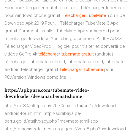
vidéo Youtube sur tablette et mobile Supprimer son tbemate
Facebook Regarder match en direct. Télécharger tubemate
pour windows phone gratuit.
Télécharger
TubeMate
YouTube
Download Apk 2019 Pour ... Télécharger TubeMate 3 Apk
gratuit Comment installer TubeMate Apk sur Android pour
télécharger les vidéos YouTube gratuitement A LIRE AUSSI :
Télécharger VideoProc – logiciel pour traiter et convertir de
vidéos GoPro 4k
télécharger
tubemate
gratuit
(android)
télécharger tubemate android, tubemate android, tubemate
android télécharger gratuit
Télécharger
Tubemate
pour
PC,Version Windows complète ...
https://apkpure.com/tubemate-video-
downloader/devian.tubemate.home
http://xn--80aclbtpjcuhvf7bjk0d.xn--p1ai/snl4c/download-
android-forum.html http://surabaya.pa-
barru.go.id/atajh/xzqy.php?ma=meta-tamil-app
http://franchiseefairness.org/lqeazf/verc8.php?rx=download-